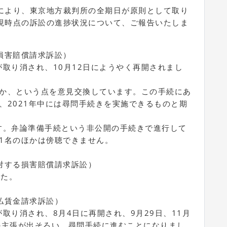
により、東京地方裁判所の全期日が原則として取り
現時点の訴訟の進捗状況について、ご報告いたしま
損害賠償請求訴訟）
日が取り消され、10月12日にようやく再開されまし
か、という点を意見交換しています。この手続にあ
、2021年中には尋問手続きを実施できるものと期
ます。弁論準備手続という非公開の手続きで進行して
1名のほかは傍聴できません。
対する損害賠償請求訴訟）
した。
払賃金請求訴訟）
が取り消され、8月4日に再開され、9月29日、11月
の主張が出そろい、尋問手続に進むことになりまし