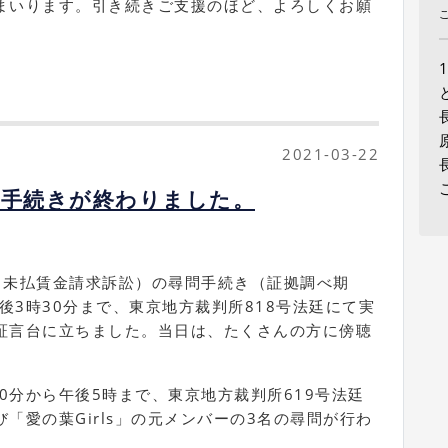
まいります。引き続きご支援のほど、よろしくお願
2021-03-22
問手続きが終わりました。
る未払賃金請求訴訟）の尋問手続き（証拠調べ期
午後3時30分まで、東京地方裁判所818号法廷にて実
証言台に立ちました。当日は、たくさんの方に傍聴
。
30分から午後5時まで、東京地方裁判所619号法廷
「愛の葉Girls」の元メンバーの3名の尋問が行わ