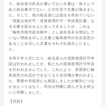
ろ、組合長の氏名が書いてない文書は「改ざんで
あり組合書式でない」との主旨で文書が届きまし
た。そして、他の組合員には提出を求めていない
「道路占有許可・道路使用許可・申請委託書」な
る文書を提出せよと迫ってきましたが、これも
「輪島市朝市組合御中」とし組合長名を明記して
いない理由を示した文書と輪島朝市の出店意思が
あることを示した文書をそれぞれ提出したまし
た。
令和５年３月になり、組合員らの道路使用許可申
請は行われましたが、私たちの道路使用許可申請
を行われませんでした。これにより、実質的に輪
島朝市の出店ができなくなり生活権が奪われまし
た。警察や市役所にも相談しましたが解決につな
がるヒントはなく、司法の判断に頼らざるを得な
いと判断しました。
【目的】