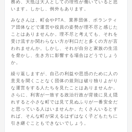
務め、大抵は大人としての理性が働いていると思
います。しかし、例外もあります。
みなさんは、町会や
PTA
、業界団体、ボランティ
ア団体などで運営や役員の姿勢が理不尽と感じた
ことはありませんか。理不尽と考えても、それを
受け流すか関わらない方が利口だと多くの方が言
われませんか。しかし、それが自分と家族の生活
を脅かし、生き方に影響する場合はどうでしょう
か。
繰り返しますが、自己の利益や思惑のために人の
意見を聞くことなく団体の規則は破り独りよがり
な運営をする人たちを見たことはありませんか。
さらに、利害が一致する政治行政が背後に見え隠
れすると小さな町では見て見ぬふりが一番安全だ
と思っている人はいませんか。たくさんいるとす
れば、そんな町が栄えるはずはなく子どもたちに
引き継ぐこともできないでしょう。