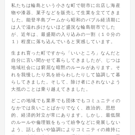
私たちは輪島という小さな町で朝市に出店し海産
物や漆器、菓子などを販売して生業を立ててきま
した。能登半島ブームから昭和のバブル経済
期
に
は人で溢れ歩けないほど盛況な輪島朝市でした
が、近年は、最盛期の入り込みの一割（１０分の
１）程度に落ち込んでいると実感しています。
生まれ育った町ですから「いいところ」なんだと
自分に言い聞かせて暮らしてきましたが、じつは
地域社会には窮屈な暗黙のルールがあります。そ
れを我慢したり気を紛らわしたりして協調して暮
らしてきました。そして、除け者にされないよう
大抵のことは乗り越えてきました。
どこの地域でも業界でも団体でもコミュニティの
なかでは良いことばかりでなく、政治的、思想
的、経済的対立が常にあります。しかし、最低限
のルールや倫理観をもって紛争などに発展しない
よう、話し合いや協調によりコミニティの維持に