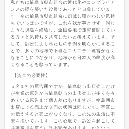
私たちは輪島市朝市組合の近代化やコンプライア
ンスの礎を築いた役員であったと自負していま
す。今の輪島市朝市組合に幻滅し嘆かわしい気持
ちでいっぱいですが、これを我が事とせず、同じ
ような境遇を経験し、全国各地で孤軍奮闘してい
る方々と気持ちを共有したいと考えています。そ
して、訴訟により私たちの事例を明らかにするこ
とで、多くの地域で不当なコミニティ運営がなく
なることにつながり、地域から日本人の民度が高
くなることを願っています。
【資金の必要性】
５名１社の原告団ですが、輪島朝市出店売上だけ
が生業の原告から輪島朝市の出店売上が多くを占
めている原告まで個人差はありますが、輪島朝市
出店による売上が０円の状態は同じです。率直に
お伝えすると売上がなくなり、この先の生活に不
安を抱いています。この心境で、訴訟を起こして
弁護費用を使うには不安があります。かといっ