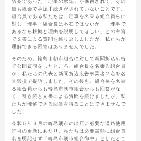
議案であった「理事の承認」が保留されて、その
後も総会で承認手続きがされていないことです。
組合員である私たちは、理事を名乗る組合員らに
対し「理事・組合長は不在ではないか」「理事で
あるなら根拠と理由を説明してほしい」との主旨
で文書による質問を繰り返しましたが、私たちが
理解できる回答はありませんでした。
そのため、輪島市朝市組合に対して新聞折込広告
で公開質問をしたところ、組合長を名乗る組合員
が、私たちの代表と新聞折込広告事業者２名を名
誉毀損で提訴しました。その後も、組合長を名乗
る組合員からも輪島市朝市組合からも回答がな
く、引き続き文書による質問を続けましたが、私
たちが理解できる回答を得ることはできませんで
した。
令和５年３月の輪島朝市の出店に必要な道路使用
許可の更新にあたり、私たちは必要書類に組合長
名を明記せず「輪島市朝市組合御中」としたとこ